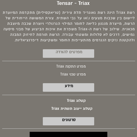
Tensar - Triax
רשת Triax הינה רשת גאוגריד תלת צירית (טריאקסילית) מתקדמת המיועדת
ליישום בין שכבות מצעים ו\או על גבי השתית. צורת המשושה הייחודית של
הרשת, מייצרת מנגנון כליאה לחומר המילוי הגרנולרי ויוצרת שכבה מיוצבת
מכאנית. שילוב של רשת ה-Triax משפרת את איכות הביצוע של מבני מיסעה
גמישים, דרכים לא סלולות ומשטחי עבודה. הרשת תורמת לחיזוק המבנה
ולהקטנת נזקים הנגרמים מהתעייפות החומר ומשקיעות דיפרנציאליות.
מפרטים להורדה
מפרט התקנה Triax
מפרט טכני Triax
מידע
קטלוג Triax
קטלוג ייצוב תשתית Triax
סרטונים