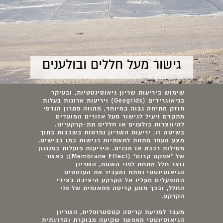
גישור מעל חללים ובולענים
שימוש ביריעות שריון גיאוסינטטיות, ובעיקר
בגיאוגרידים (Geogrids) ויריעות ארוגות בעלות
חוזק מתיחה גבוה במיוחד, מהווה פתרון הנדסי
מתקדם ויעיל לגישור מעל אזורים המועדים
להיווצרות בולענים או חללים תת-קרקעיים.
בשיטה זו, יריעות השריון נפרסות בשכבות בתוך
מצע העפר מתחת לתשתיות רגישות כמו כבישים,
מסילות רכבת או מבנים. היריעות פועלות במנגנון
של "אפקט קרום" (Membrane Effect); כאשר
נוצר חלל מתחת לפני השטח, השריון
הגיאוסינטטי נמתח ומעביר את העומסים
המופעלים מעליו אל הקרקע היציבה בצידי
החלל, ובכך מונע קריסה פתאומית של פני
הקרקע.
מעבר למניעת קריסה קטסטרופלית, השריון
הגיאוסינטטי מאפשר שקיעה מבוקרת והדרגתית