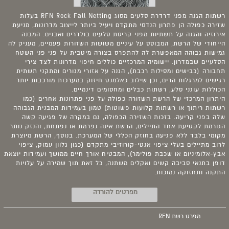
רשתות הגנה מפני דרדרת סלעים מסוג RFN Rock Fall Netting בעלות
שזירה כפולה הן פתרון הנדסי מתקדם ויעיל ביותר לייצוב מדרונות, מניעת
אירוזיה והגנה על תשתיות מפני קריסת סלעים בולדרים ואבנים. המבנה
הייחודי של הרשת, המבוסס על עיניים משושות השזורות פעמיים, מעניק לה
גמישות גבוהה המאפשרת לה להתפרס בצורה מיטבית על פני פני השטח
הסלעיים שבמדרון. יישומיה המרכזיים כוללים חיפוי מדרונות לצד צירי
תחבורה (כבישים ומסילות רכבת), הגנה על אזורי מגורים ומתקני תשתית
רגישים למרגלות הרים, וכן שילוב כאלמנט חיזוק במערכות מורכבות יותר
הכוללות עוגני סלע, רשתות כבלים ומחסומים דינמיים.
היתרון המרכזי של הרשת השזורה כפולה על פני פתרונות אחרים (כמו
רשתות ריתוך או רשתות קלועות פשוטות) טמון בעמידות המבנית הגבוהה
שלה בפני קריעה. בזכות השזירה הכפולה, גם במקרה של פגיעה קשה
הגורמת לקטיעת אחד התיילים, הרשת אינה נפרמת או נפתחת, והנזק נותר
מקומי בלבד ללא פגיעה בחוזק הכללי של המערכת. בנוסף, הרשת מיוצרת
לרוב מתיילים בעלי ציפוי אנטי-קורוזיבי מתקדם (כגון גלוון עמוק, ציפוי
אבץ-אלומיניום או שכבת פולימר), המבטיח אורך חיים ממושך ועמידות יוצאת
דופן בתנאי סביבה קשים ואקלים משתנה, כל זאת תוך שמירה על עלויות
התקנה ותחזוקה נמוכות.
מפרטים להורדה
מפרט רשת RFN